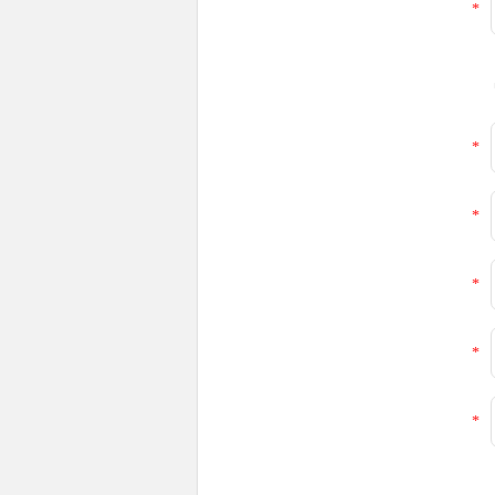
*
*
*
*
*
*