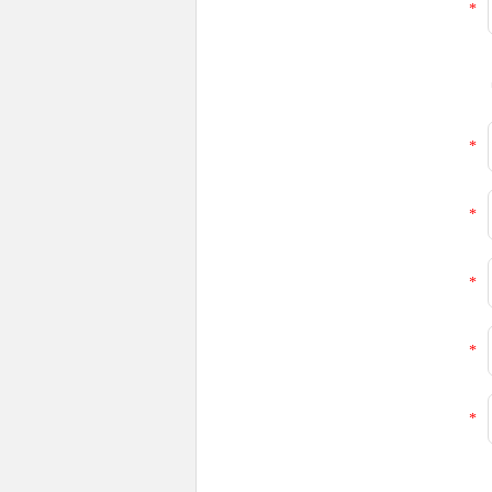
*
*
*
*
*
*