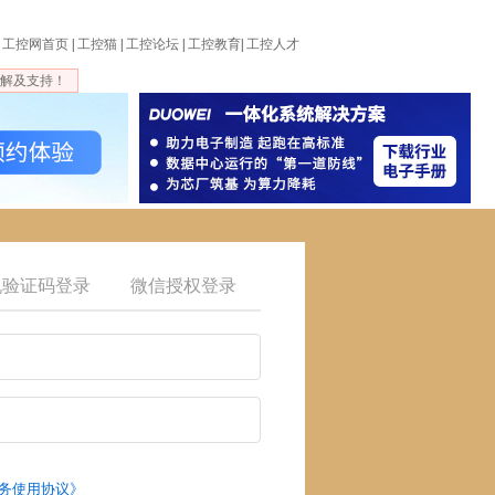
工控网首页
|
工控猫
|
工控论坛
|
工控教育
|
工控人才
解及支持！
机验证码登录
微信授权登录
务使用协议》