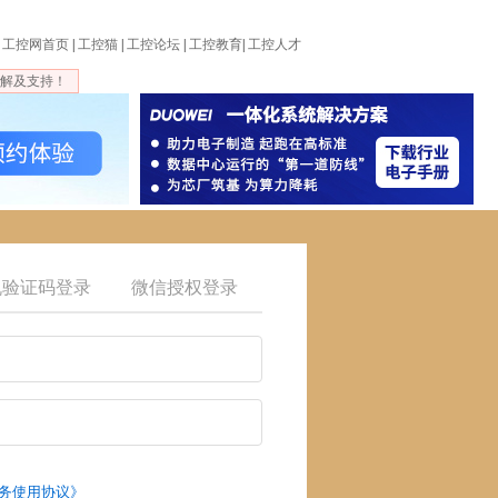
工控网首页
|
工控猫
|
工控论坛
|
工控教育
|
工控人才
解及支持！
机验证码登录
微信授权登录
务使用协议》