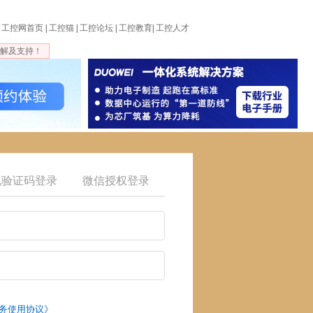
工控网首页
|
工控猫
|
工控论坛
|
工控教育
|
工控人才
解及支持！
机验证码登录
微信授权登录
务使用协议》