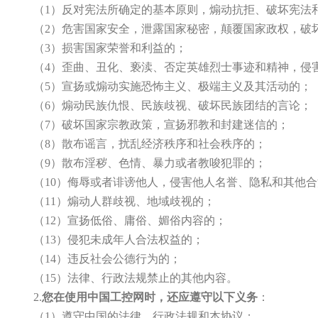
（1）反对宪法所确定的基本原则，煽动抗拒、破坏宪法
（2）危害国家安全，泄露国家秘密，颠覆国家政权，破
（3）损害国家荣誉和利益的；
（4）歪曲、丑化、亵渎、否定英雄烈士事迹和精神，侵
（5）宣扬或煽动实施恐怖主义、极端主义及其活动的；
（6）煽动民族仇恨、民族歧视、破坏民族团结的言论；
（7）破坏国家宗教政策，宣扬邪教和封建迷信的；
（8）散布谣言，扰乱经济秩序和社会秩序的；
（9）散布淫秽、色情、暴力或者教唆犯罪的；
（10）侮辱或者诽谤他人，侵害他人名誉、隐私和其他
（11）煽动人群歧视、地域歧视的；
（12）宣扬低俗、庸俗、媚俗内容的；
（13）侵犯未成年人合法权益的；
（14）违反社会公德行为的；
（15）法律、行政法规禁止的其他内容。
2.
您在使用中国工控网时，还应遵守以下义务
：
（1）遵守中国的法律、行政法规和本协议；